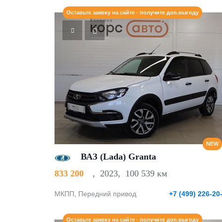
Оставьте заявку на сайте - получите доп.выгоду
NEW
ВАЗ (Lada) Granta
833 200
,
2023
,
100 539 км
МКПП, Передний привод
+7 (499) 226-20
Оставьте заявку на сайте - получите доп.выгоду