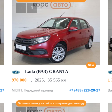
NEW
Lada (ВАЗ) GRANTA
970 000
,
2025
,
35 565 км
1
-27
МКПП, Передний привод
+7 (499) 226-20-27
Ва
Оставьте заявку на сайте - получите доп.выгоду