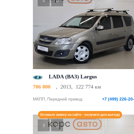
LADA (ВАЗ) Largus
706 000
,
2013
,
122 774 км
МКПП, Передний привод
+7 (499) 226-20
Оставьте заявку на сайте - получите доп.выгоду