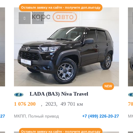
Оставьте заявку на сайте - получите доп.выгоду
NEW
LADA (ВАЗ) Niva Travel
1 076 200
,
2023
,
49 701 км
7
-27
МКПП, Полный привод
+7 (499) 226-20-27
МК
Оставьте заявку на сайте - получите доп.выгоду