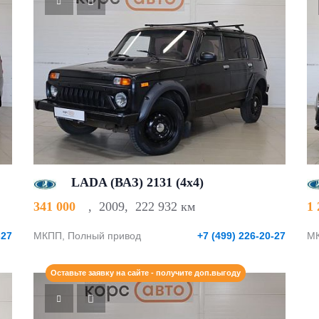
LADA (ВАЗ) 2131 (4x4)
341 000
,
2009
,
222 932 км
1
-27
МКПП, Полный привод
+7 (499) 226-20-27
МК
Оставьте заявку на сайте - получите доп.выгоду