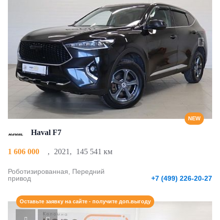
NEW
Haval F7
1 606 000
,
2021
,
145 541 км
Роботизированная, Передний
привод
+7 (499) 226-20-27
Оставьте заявку на сайте - получите доп.выгоду