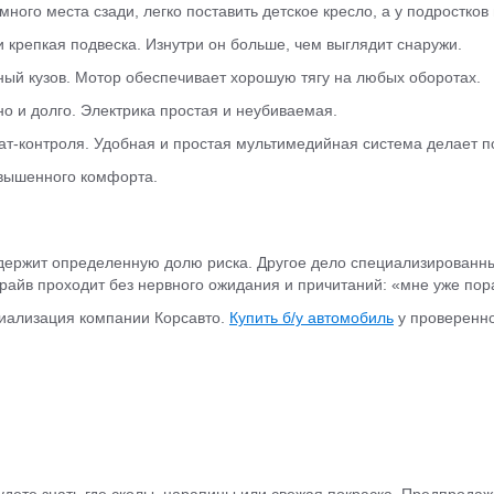
ного места сзади, легко поставить детское кресло, а у подростков 
и крепкая подвеска. Изнутри он больше, чем выглядит снаружи.
ный кузов. Мотор обеспечивает хорошую тягу на любых оборотах.
рно и долго. Электрика простая и неубиваемая.
ат-контроля. Удобная и простая мультимедийная система делает п
овышенного комфорта.
одержит определенную долю риска. Другое дело специализированн
райв проходит без нервного ожидания и причитаний: «мне уже пор
циализация компании Корсавто.
Купить б/у автомобиль
у проверенно
удете знать где сколы, царапины или свежая покраска. Предпродаж