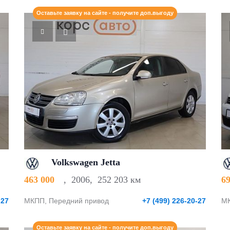
Оставьте заявку на сайте - получите доп.выгоду
Volkswagen Jetta
463 000
,
2006
,
252 203 км
6
-27
МКПП, Передний привод
+7 (499) 226-20-27
МК
Оставьте заявку на сайте - получите доп.выгоду