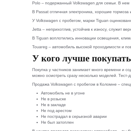
Polo – подержанный Volkswagen для семьи. В нем м
В Passat отличная электроника, хорошие тормоза 
У Volkswagen с пробегом, марки Tiguan оцинкован
Jetta – неприхотлив, устойчив к износу, служит ве
В Tiguan воплотились инновации освещения, клим
Touareg – автомобиль высокой проходимости и п
У кого лучше покупать
Покупка у частников занимает много времени и с
можно осмотреть сразу несколько моделей. Тест-д
Продажа Volkswagen с пробегом в Коломне – спе
Автомобиль не в угоне
Не в розыске
Не в закладе
Не под арестом
Не пострадал в серьезной аварии
Не был затоплен
В центре проводят диагностику автомобиля – вы б