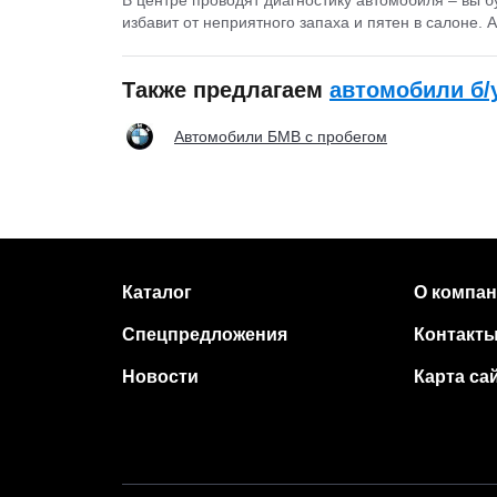
избавит от неприятного запаха и пятен в салоне.
Также предлагаем
автомобили б/
Автомобили БМВ с пробегом
Каталог
О компа
Спецпредложения
Контакт
Новости
Карта са