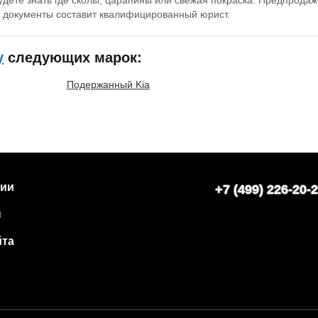
 А документы составит квалифицированный юрист.
у
следующих марок:
Подержанный Kia
нии
+7 (499) 226-20-
ы
йта