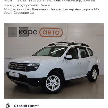
МКПП, I 2.0 MT (135 л.с.) 4WD, бензин инжектор, полный
привод, вседорожник, Серый
Московская обл г Коломна с Никульское тер Автодорога М5
Урал, Строение 1а
Renault Duster