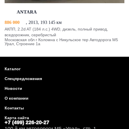
ANTARA
886 000
2013
193 145 км
АКПП, 2.2d AT (184 л.с.) 4WD, дизель, полный привод,
вседорожник, серебристый
Московская обл г Коломна с Никульское тер Автодорога М5
Урал, Строение 1а
Каталог
Спецпредложения
Новости
О компании
Контакты
Карта сайта
+7 (499) 226-20-27
100-й км автодороги М5 «Урал», стр. 1