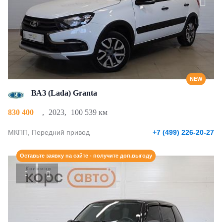
NEW
ВАЗ (Lada) Granta
830 400
,
2023
,
100 539 км
МКПП, Передний привод
+7 (499) 226-20-27
Оставьте заявку на сайте - получите доп.выгоду