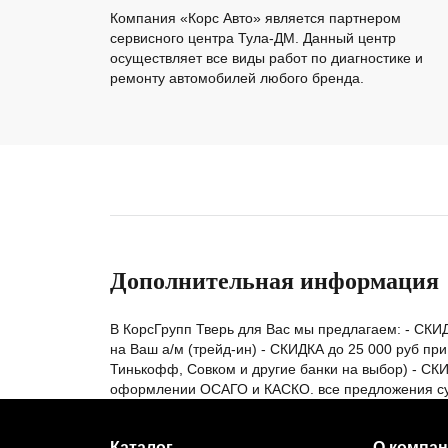
Компания «Корс Авто» является партнером
сервисного центра Тула-ДМ. Данный центр
осуществляет все виды работ по диагностике и
ремонту автомобилей любого бренда.
Дополнительная информация
В КорсГрупп Тверь для Вас мы предлагаем: - СКИ
СКИДКА 85 000 РУБ!!! ГК КорсГрупп уже более 30 
на Ваш а/м (трейд-ин) - СКИДКА до 25 000 руб при
у нас 65 автосалонов в 11 городах РФ. Покупка
Тинькофф, Совком и другие банки на выбор) - СК
оформлении ОСАГО и КАСКО. все предложения
Каталог
О компа