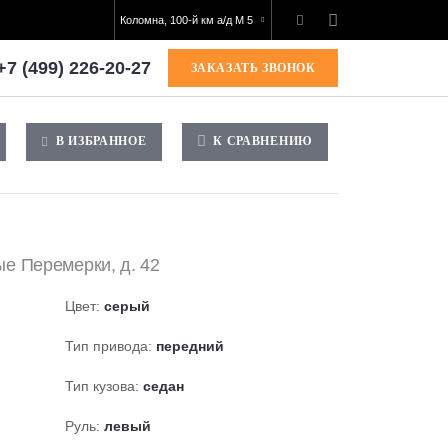
Коломна, 100-й км а/д М 5
+7 (499) 226-20-27
ЗАКАЗАТЬ ЗВОНОК
В ИЗБРАННОЕ
К СРАВНЕНИЮ
лые Перемерки, д. 42
Цвет:
серый
Тип привода:
передний
Тип кузова:
седан
Руль:
левый