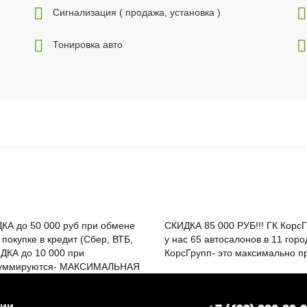
Cигнализация ( продажа, установка )
Тонировка авто
ДКА до 50 000 руб при обмене
лет на автомобильном рынке и
 покупке в кредит (Сбер, ВТБ,
 автомобиля с пробегом в ГК
ИДКА до 10 000 при
КорсГрупп- это максимально п
 суммируются- МАКСИМАЛЬНАЯ
нии