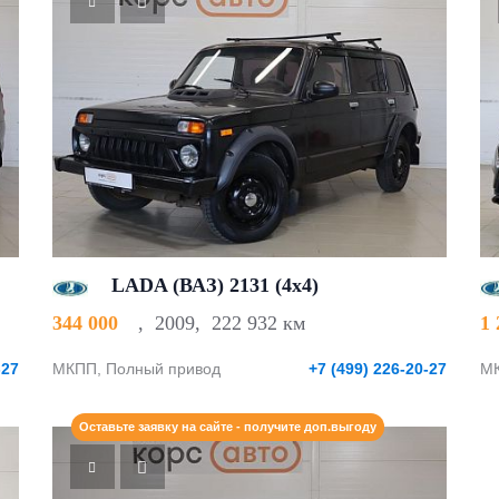
LADA (ВАЗ) 2131 (4x4)
344 000
,
2009
,
222 932 км
1
-27
МКПП, Полный привод
+7 (499) 226-20-27
МК
Оставьте заявку на сайте - получите доп.выгоду