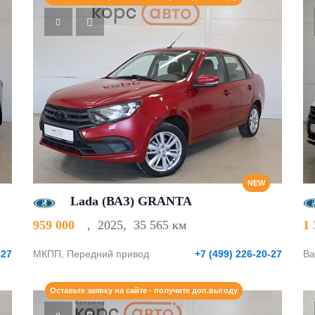
NEW
Lada (ВАЗ) GRANTA
959 000
,
2025
,
35 565 км
1
-27
МКПП, Передний привод
+7 (499) 226-20-27
Ва
Оставьте заявку на сайте - получите доп.выгоду