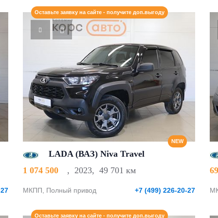
Оставьте заявку на сайте - получите доп.выгоду
NEW
LADA (ВАЗ) Niva Travel
1 074 500
,
2023
,
49 701 км
6
-27
МКПП, Полный привод
+7 (499) 226-20-27
МК
Оставьте заявку на сайте - получите доп.выгоду