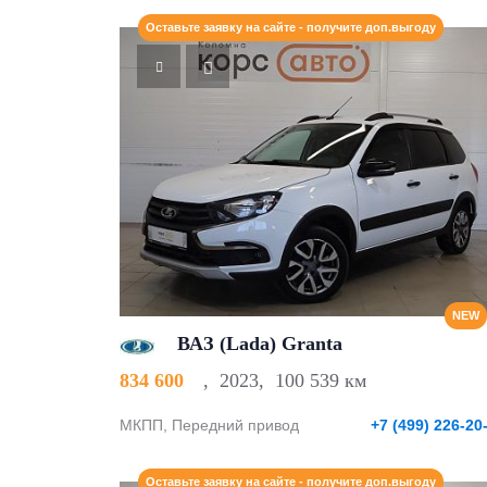
Оставьте заявку на сайте - получите доп.выгоду
NEW
ВАЗ (Lada) Granta
834 600
,
2023
,
100 539 км
МКПП, Передний привод
+7 (499) 226-20
Оставьте заявку на сайте - получите доп.выгоду