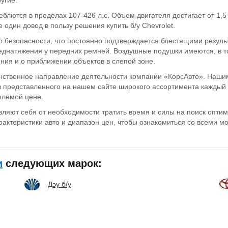
лются в пределах 107-426 л.с. Объем двигателя достигает от 1,5
один довод в пользу решения купить б/у Chevrolet.
о безопасности, что постоянно подтверждается блестящими резул
еднатяжения у передних ремней. Воздушные подушки имеются, в 
ения и о приближении объектов в слепой зоне.
инственное направление деятельности компании «КорсАвто». Нашим
з представленного на нашем сайте широкого ассортимента каждый
млемой цене.
вляют себя от необходимости тратить время и силы на поиск опти
актеристики авто и диапазон цен, чтобы ознакомиться со всеми м
и
следующих марок:
Дэу б/у