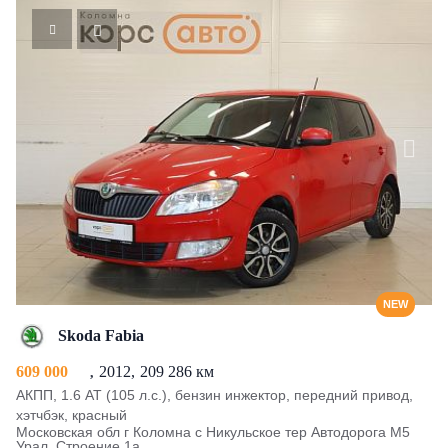
NEW
Skoda Fabia
609 000
2012
209 286 км
АКПП, 1.6 AT (105 л.с.), бензин инжектор, передний привод,
хэтчбэк, красный
Московская обл г Коломна с Никульское тер Автодорога М5
Урал, Строение 1а